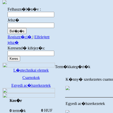
Felhaszn�l�n�v :
Jelsz�
Regisztr�ci�
|
Elfelejtett
jelsz�
Keresend� kifejez�s:
Term�kkateg�ri�k
L�gtechnikai elemek
Csarnokok
K�nny� szerkezetes csarn
Egyedi ac�lszerkezetek
Kos�r
Egyedi ac�lszerkezetek
0
HUF
0
term�k