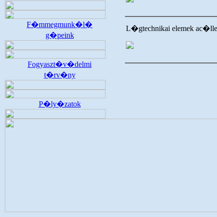
F�mmegmunk�l�
L�gtechnikai elemek ac�l
g�peink
Fogyaszt�v�delmi
t�rv�ny
P�ly�zatok